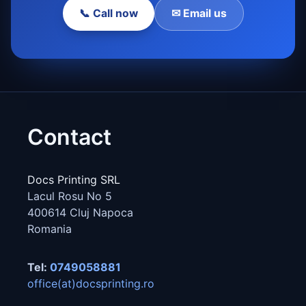
📞 Call now
✉ Email us
Contact
Docs Printing SRL
Lacul Rosu No 5
400614
Cluj Napoca
Romania
Tel:
0749058881
office(at)docsprinting.ro