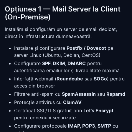
Opțiunea 1 — Mail Server la Client
(On-Premise)
Instalăm și configurăm un server de email dedicat,
direct în infrastructura dumneavoastră:
Instalare și configurare
Postfix / Dovecot
pe
server Linux (Ubuntu, Debian, CentOS)
Configurare
SPF, DKIM, DMARC
pentru
autentificarea emailurilor și livrabilitate maximă
Interfață webmail (
Roundcube
sau
SOGo
) pentru
acces din browser
Filtrare anti-spam cu
SpamAssassin
sau
Rspamd
Protecție antivirus cu
ClamAV
Certificat SSL/TLS gratuit prin
Let's Encrypt
pentru conexiuni securizate
Configurare protocoale
IMAP, POP3, SMTP
cu